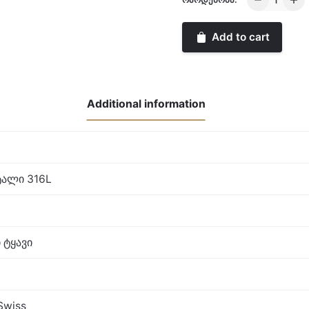
quantity
Add to cart
Additional information
ალი 316L
 ტყავი
Swiss