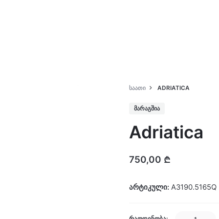
კატალოგი
ჩვენ შესახებ
ᲡᲐᲐᲗᲘ
ADRIATICA
ᲛᲐᲠᲐᲒᲨᲘᲐ
Adriatica
750,00
₾
არტიკული:
A3190.5165Q
Adriatica
ᲠᲐᲝᲓᲔᲜᲝᲑᲐ: