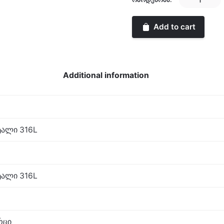
quantity
Add to cart
Additional information
ალი 316L
ალი 316L
რცი