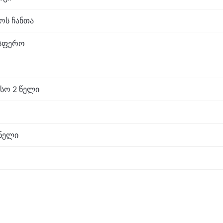
აოს ჩანთა
ოსფერო
სო 2 წელი
ნელი