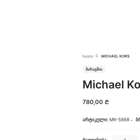
კატალოგი
ჩვენ შესახებ
ᲡᲐᲐᲗᲘ
MICHAEL KORS
ᲛᲐᲠᲐᲒᲨᲘᲐ
Michael Ko
780,00
₾
არტიკული:
MK-5868
ბ
Michael
ᲠᲐᲝᲓᲔᲜᲝᲑᲐ: