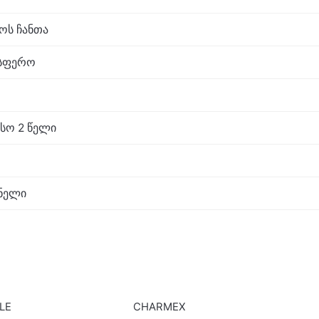
აოს ჩანთა
ოსფერო
სო 2 წელი
ნელი
LE
CHARMEX
SALE
OUT O