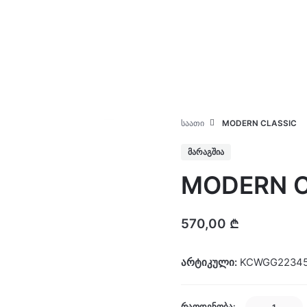
კატალოგი
ჩვენ შესახებ
ᲡᲐᲐᲗᲘ
MODERN CLASSIC
ᲛᲐᲠᲐᲒᲨᲘᲐ
MODERN C
570,00
₾
არტიკული:
KCWGG22345
MODERN
ᲠᲐᲝᲓᲔᲜᲝᲑᲐ: