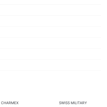
CHARMEX
SWISS MILITARY
F STOCK
OUT OF STOCK