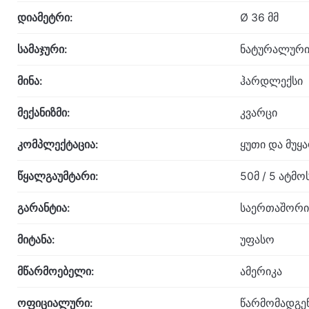
დიამეტრი:
Ø 36 მმ
სამაჯური:
ნატურალური
მინა:
ჰარდლექსი
მექანიზმი:
კვარცი
კომპლექტაცია:
ყუთი და მუყ
წყალგაუმტარი:
50მ / 5 ატმ
გარანტია:
საერთაშორი
მიტანა:
უფასო
მწარმოებელი:
ამერიკა
ოფიციალური:
წარმომადგე