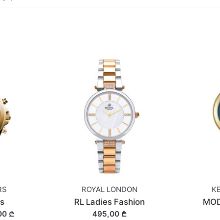
RS
ROYAL LONDON
K
rs
RL Ladies Fashion
MOD
00 ₾
495,00 ₾