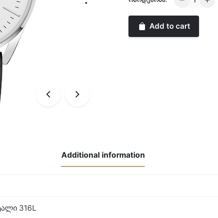
West
quantity
Add to cart
Additional information
ალი 316L