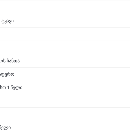
 ტყავი
აოს ჩანთა
ოსფერო
სო 1 წელი
ნელი