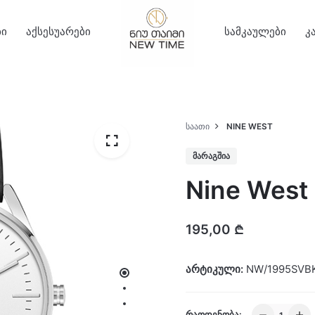
ბი
აქსესუარები
სამკაულები
კ
ᲡᲐᲐᲗᲘ
NINE WEST
ᲛᲐᲠᲐᲒᲨᲘᲐ
Nine West
195,00
₾
არტიკული:
NW/1995SVB
Nine
ᲠᲐᲝᲓᲔᲜᲝᲑᲐ: