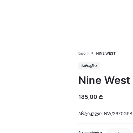
კატალოგი
ჩვენ შესახებ
ᲡᲐᲐᲗᲘ
NINE WEST
ᲛᲐᲠᲐᲒᲨᲘᲐ
Nine West
185,00
₾
არტიკული:
NW/2670GPB
Nine
ᲠᲐᲝᲓᲔᲜᲝᲑᲐ: