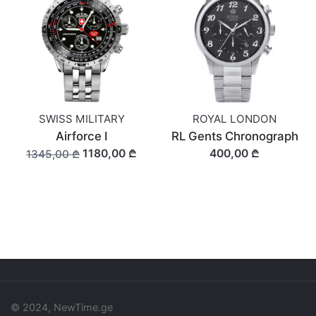
SWISS MILITARY
ROYAL LONDON
Airforce I
RL Gents Chronograph
1180,00 ₾
400,00 ₾
1345,00 ₾
© 2024, NewTime.ge