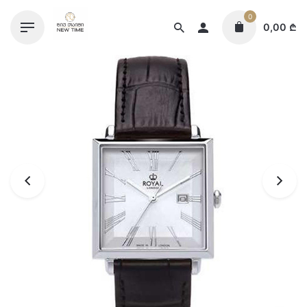
Skip
0
to
0,00
₾
content