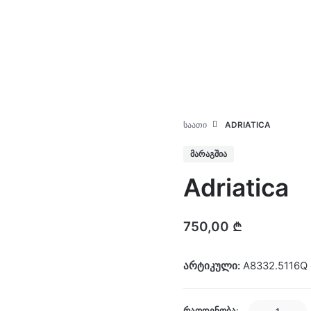
კატალოგი
ჩვენ შესახებ
ᲡᲐᲐᲗᲘ
ADRIATICA
ᲛᲐᲠᲐᲒᲨᲘᲐ
Adriatica
750,00
₾
არტიკული:
A8332.5116Q
Adriatica
ᲠᲐᲝᲓᲔᲜᲝᲑᲐ: