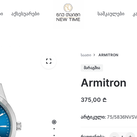
ბი
აქსესუარები
სამკაულები
კ
ᲡᲐᲐᲗᲘ
ARMITRON
ᲛᲐᲠᲐᲒᲨᲘᲐ
Armitron
375,00
₾
არტიკული:
75/5836NVS
Armitron
ᲠᲐᲝᲓᲔᲜᲝᲑᲐ: