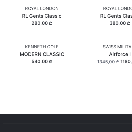
ROYAL LONDON
ROYAL LOND
RL Gents Classic
RL Gents Cla
280,00 ₾
380,00 ₾
KENNETH COLE
SWISS MILIT
OUT OF STOCK
MODERN CLASSIC
Airforce I
540,00 ₾
1180
1345,00 ₾