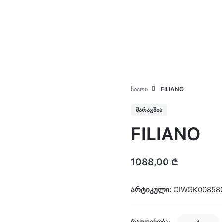
კატალოგი
ჩვენ შესახებ
ᲡᲐᲐᲗᲘ
FILIANO
ᲛᲐᲠᲐᲒᲨᲘᲐ
FILIANO
1088,00
₾
არტიკული:
CIWGK00858
FILIANO
ᲠᲐᲝᲓᲔᲜᲝᲑᲐ: