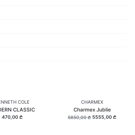
ENNETH COLE
CHARMEX
OUT OF STOCK
ERN CLASSIC
Charmex Jublie
470,00 ₾
5555,00 ₾
5850,00 ₾