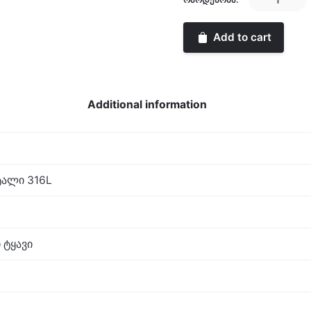
Gents
Classic
Add to cart
quantity
Additional information
ალი 316L
 ტყავი