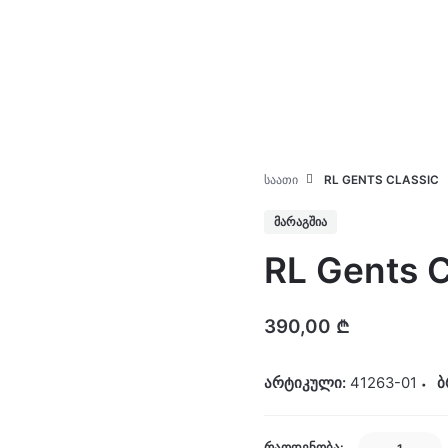
კატალოგი
ჩვენ შესახებ
ᲡᲐᲐᲗᲘ
RL GENTS CLASSIC
ᲛᲐᲠᲐᲒᲨᲘᲐ
RL Gents C
390,00
₾
არტიკული:
41263-01
ბ
RL
ᲠᲐᲝᲓᲔᲜᲝᲑᲐ: