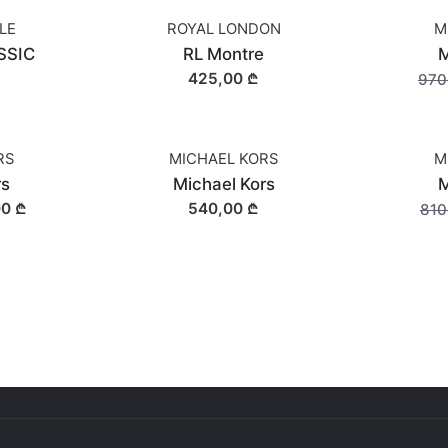
LE
ROYAL LONDON
M
SALE
SSIC
RL Montre
M
425,00 ₾
970
RS
MICHAEL KORS
M
SALE
rs
Michael Kors
M
00 ₾
540,00 ₾
810