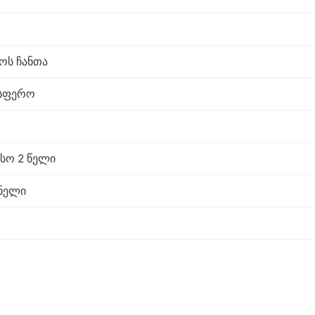
აოს ჩანთა
ოსფერო
სო 2 წელი
ნელი