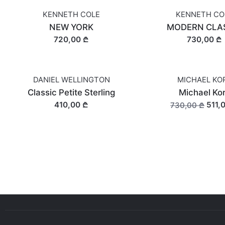
KENNETH COLE
KENNETH CO
NEW YORK
MODERN CLA
720,00 ₾
730,00 ₾
DANIEL WELLINGTON
MICHAEL KO
OUT OF STOCK
SALE
Classic Petite Sterling
Michael Ko
410,00 ₾
511,
730,00 ₾