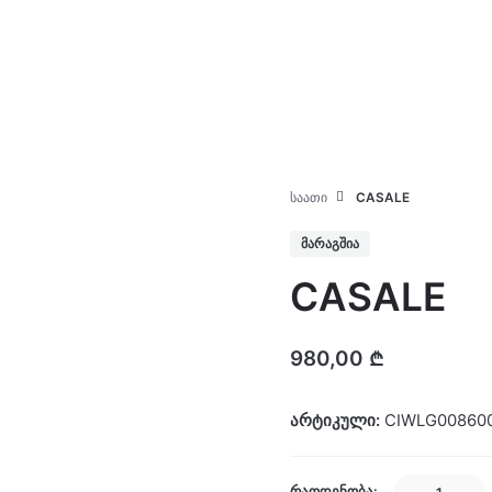
კატალოგი
ჩვენ შესახებ
ᲡᲐᲐᲗᲘ
CASALE
ᲛᲐᲠᲐᲒᲨᲘᲐ
CASALE
980,00
₾
არტიკული:
CIWLG00860
CASALE
ᲠᲐᲝᲓᲔᲜᲝᲑᲐ: