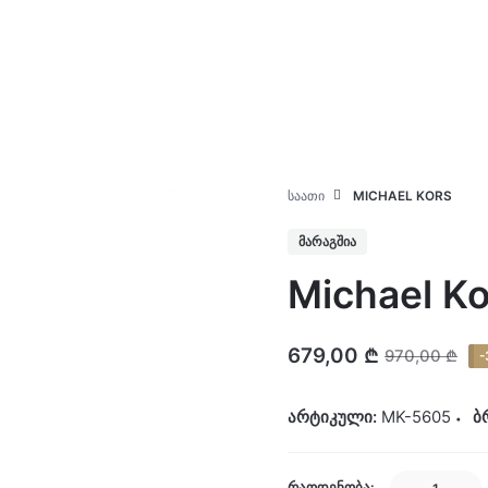
კატალოგი
ჩვენ შესახებ
ᲡᲐᲐᲗᲘ
MICHAEL KORS
ᲛᲐᲠᲐᲒᲨᲘᲐ
Michael Ko
679,00
₾
970,00
₾
-
არტიკული:
MK-5605
ბ
Michael
ᲠᲐᲝᲓᲔᲜᲝᲑᲐ: