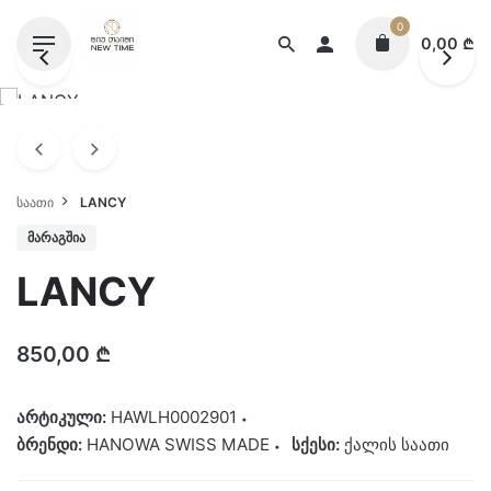
Skip
0
to
0,00
₾
content
ᲡᲐᲐᲗᲘ
LANCY
ᲛᲐᲠᲐᲒᲨᲘᲐ
LANCY
850,00
₾
არტიკული:
HAWLH0002901
ბრენდი:
HANOWA SWISS MADE
სქესი:
ქალის საათი