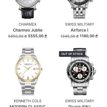
CHARMEX
SWISS MILITARY
Charmex Jublie
Airforce I
5555,00 ₾
1180,00 ₾
5850,00 ₾
1345,00 ₾
OUT OF STOCK
KENNETH COLE
SWISS MILITARY
MODERN CLASSIC
Diver’s SW I