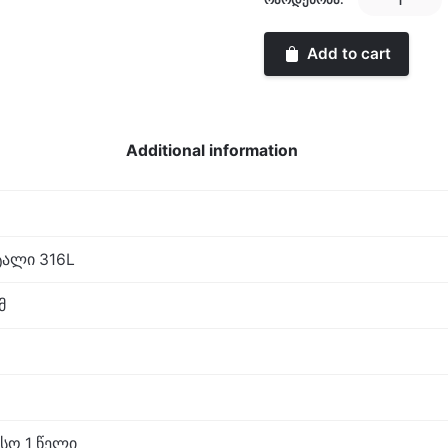
Clock
quantity
Add to cart
Additional information
ალი 316L
მ
სო 1 წელი