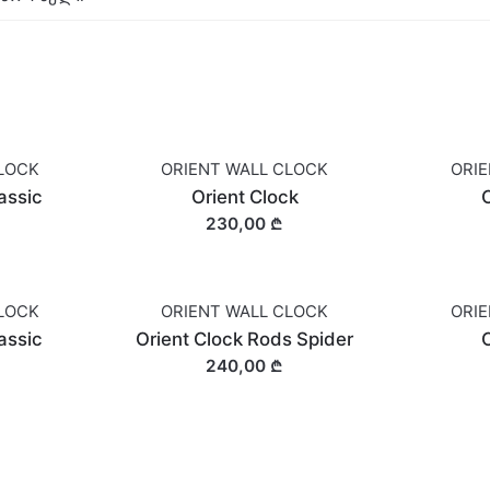
LOCK
ORIENT WALL CLOCK
ORI
assic
Orient Clock
O
230,00 ₾
LOCK
ORIENT WALL CLOCK
ORI
OUT OF STOCK
assic
Orient Clock Rods Spider
O
240,00 ₾