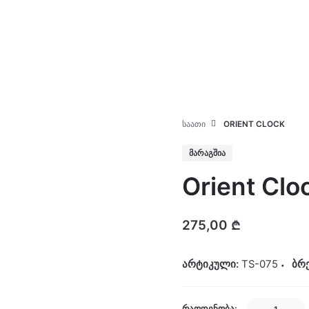
კატალოგი
ჩვენ შესახებ
ᲡᲐᲐᲗᲘ
ORIENT CLOCK
ᲛᲐᲠᲐᲒᲨᲘᲐ
Orient Clo
275,00
₾
არტიკული:
TS-075
ბრ
Orient
ᲠᲐᲝᲓᲔᲜᲝᲑᲐ: