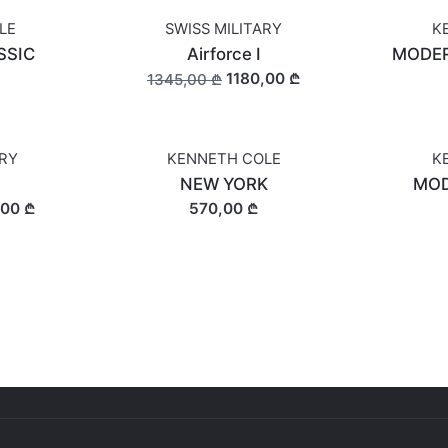
LE
SWISS MILITARY
K
OUT OF STOCK
SSIC
Airforce I
MODER
1180,00 ₾
1345,00 ₾
ARY
KENNETH COLE
K
NEW YORK
MOD
,00 ₾
570,00 ₾