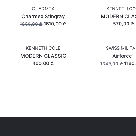
CHARMEX
KENNETH CO
SALE
Charmex Stingray
MODERN CLA
1610,00 ₾
570,00 ₾
1650,00 ₾
KENNETH COLE
SWISS MILIT
OUT OF STOCK
MODERN CLASSIC
Airforce I
460,00 ₾
1180
1345,00 ₾