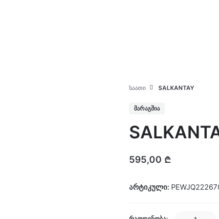
კატალოგი
ჩვენ შესახებ
ᲡᲐᲐᲗᲘ
SALKANTAY
ᲛᲐᲠᲐᲒᲨᲘᲐ
SALKANT
595,00
₾
არტიკული:
PEWJQ22267
SALKANTA
ᲠᲐᲝᲓᲔᲜᲝᲑᲐ: