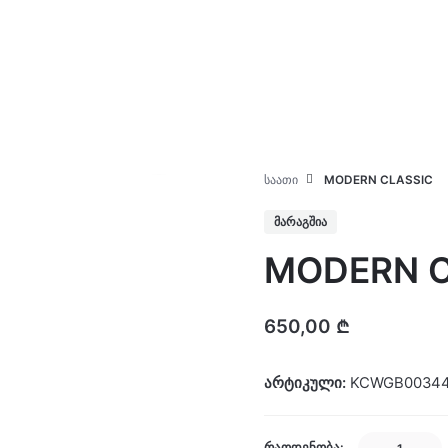
კატალოგი
ჩვენ შესახებ
ᲡᲐᲐᲗᲘ
MODERN CLASSIC
ᲛᲐᲠᲐᲒᲨᲘᲐ
MODERN C
650,00
₾
არტიკული:
KCWGB00344
MODERN
ᲠᲐᲝᲓᲔᲜᲝᲑᲐ: