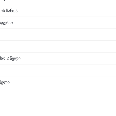
აოს ჩანთა
ოსფერო
სო 2 წელი
ნელი