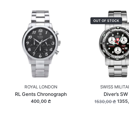
OUT OF STOCK
ROYAL LONDON
SWISS MILIT
RL Gents Chronograph
Diver’s SW 
400,00 ₾
1355
1530,00 ₾