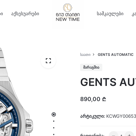
ბი
აქსესუარები
სამკაულები
კ
ᲡᲐᲐᲗᲘ
GENTS AUTOMATIC
ᲛᲐᲠᲐᲒᲨᲘᲐ
GENTS AU
890,00
₾
არტიკული:
KCWGY00653
GENTS
ᲠᲐᲝᲓᲔᲜᲝᲑᲐ: