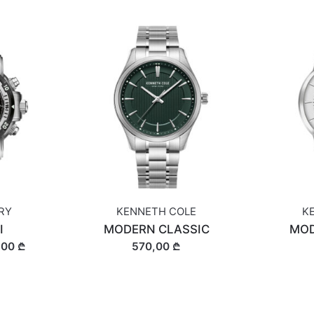
ARY
KENNETH COLE
K
I
MODERN CLASSIC
MOD
,00 ₾
570,00 ₾