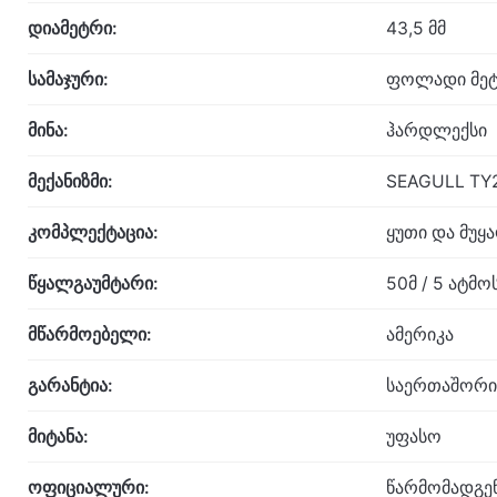
დიამეტრი:
43,5 მმ
სამაჯური:
ფოლადი მეტ
მინა:
ჰარდლექსი
მექანიზმი:
SEAGULL TY2
კომპლექტაცია:
ყუთი და მუყ
წყალგაუმტარი:
50მ / 5 ატმ
მწარმოებელი:
ამერიკა
გარანტია:
საერთაშორი
მიტანა:
უფასო
ოფიციალური:
წარმომადგე