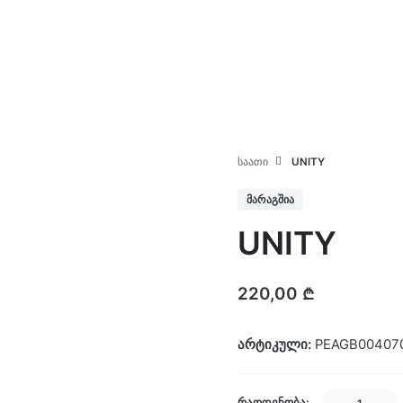
კატალოგი
ჩვენ შესახებ
ᲡᲐᲐᲗᲘ
UNITY
ᲛᲐᲠᲐᲒᲨᲘᲐ
UNITY
220,00
₾
არტიკული:
PEAGB00407
UNITY
ᲠᲐᲝᲓᲔᲜᲝᲑᲐ: