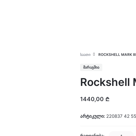
კატალოგი
ჩვენ შესახებ
ᲡᲐᲐᲗᲘ
ROCKSHELL MARK II
ᲛᲐᲠᲐᲒᲨᲘᲐ
Rockshell 
1440,00
₾
არტიკული:
220837 42 55
Rockshell
ᲠᲐᲝᲓᲔᲜᲝᲑᲐ: