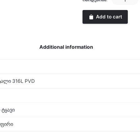
Mark
III
Add to cart
Chrono
quantity
Additional information
ალი 316L PVD
 ტყავი
აფირი