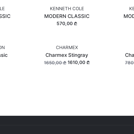
LE
KENNETH COLE
K
SSIC
MODERN CLASSIC
MOD
570,00 ₾
ON
CHARMEX
SALE
SALE
ssic
Charmex Stingray
Cha
1610,00 ₾
1650,00 ₾
780