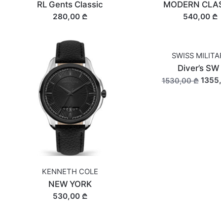
RL Gents Classic
MODERN CLA
280,00 ₾
540,00 ₾
SWISS MILIT
OUT OF STOCK
Diver’s SW 
1355
1530,00 ₾
KENNETH COLE
NEW YORK
530,00 ₾