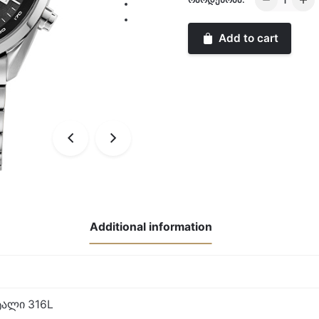
Chrono
quantity
Add to cart
Additional information
ალი 316L