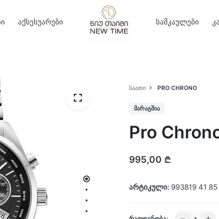
ბი
აქსესუარები
სამკაულები
კ
ᲡᲐᲐᲗᲘ
PRO CHRONO
ᲛᲐᲠᲐᲒᲨᲘᲐ
Pro Chron
995,00
₾
არტიკული:
993819 41 85
Pro
ᲠᲐᲝᲓᲔᲜᲝᲑᲐ: