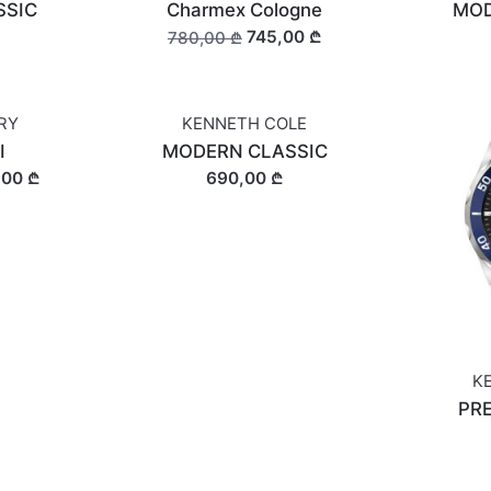
SSIC
Charmex Cologne
MOD
745,00 ₾
780,00 ₾
ARY
KENNETH COLE
I
MODERN CLASSIC
,00 ₾
690,00 ₾
K
PR