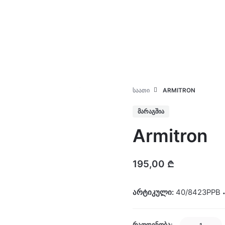
კატალოგი
ჩვენ შესახებ
ᲡᲐᲐᲗᲘ
ARMITRON
ᲛᲐᲠᲐᲒᲨᲘᲐ
Armitron
195,00
₾
არტიკული:
40/8423PPB
Armitron
ᲠᲐᲝᲓᲔᲜᲝᲑᲐ: