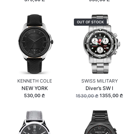
OUT OF STOCK
KENNETH COLE
SWISS MILITARY
NEW YORK
Diver’s SW I
530,00 ₾
1355,00 ₾
1530,00 ₾