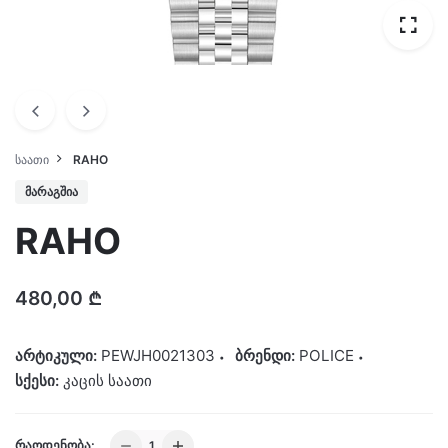
ᲡᲐᲐᲗᲘ
RAHO
ᲛᲐᲠᲐᲒᲨᲘᲐ
RAHO
480,00
₾
არტიკული:
PEWJH0021303
ბრენდი:
POLICE
სქესი:
კაცის საათი
RAHO
ᲠᲐᲝᲓᲔᲜᲝᲑᲐ: