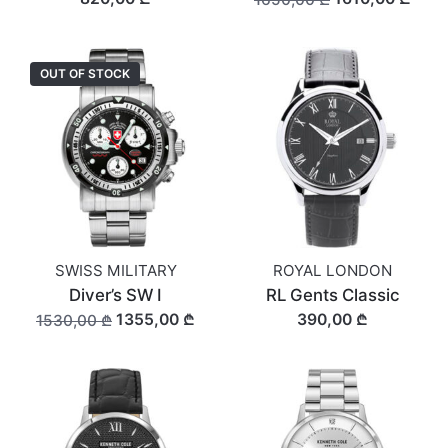
OUT OF STOCK
SWISS MILITARY
ROYAL LONDON
Diver’s SW I
RL Gents Classic
1355,00 ₾
390,00 ₾
1530,00 ₾