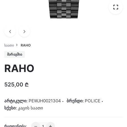
ᲡᲐᲐᲗᲘ
RAHO
ᲛᲐᲠᲐᲒᲨᲘᲐ
RAHO
525,00
₾
არტიკული:
PEWJH0021304
ბრენდი:
POLICE
სქესი:
კაცის საათი
RAHO
ᲠᲐᲝᲓᲔᲜᲝᲑᲐ: