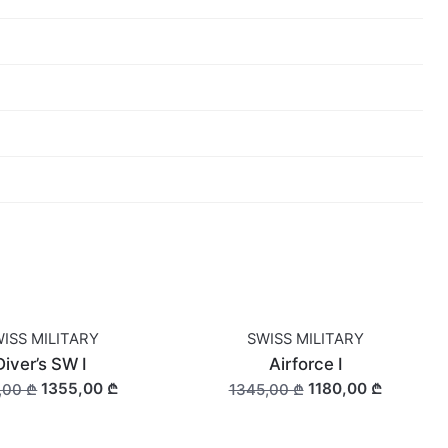
ISS MILITARY
SWISS MILITARY
F STOCK
OUT OF STOCK
Diver’s SW I
Airforce I
1355,00 ₾
1180,00 ₾
,00 ₾
1345,00 ₾