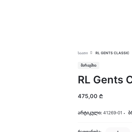
კატალოგი
ჩვენ შესახებ
ᲡᲐᲐᲗᲘ
RL GENTS CLASSIC
ᲛᲐᲠᲐᲒᲨᲘᲐ
RL Gents C
475,00
₾
არტიკული:
41269‐01
ბ
RL
ᲠᲐᲝᲓᲔᲜᲝᲑᲐ: